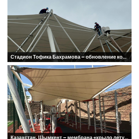
Стадион Тофика Бахрамова – обновление конструктивной и мембранной части
Казахстан, Шымкент – мембрана «крыло летучей мыши»