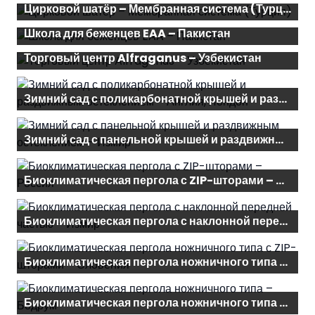
Цирковой шатёр – Мембранная система (Турция)
Школа для беженцев EAA – Пакистан
Торговый центр Alfraganus – Узбекистан
Зимний сад с поликарбонатной крышей и раздвижным остеклением – Англия, Лондон
Зимний сад с панельной крышей и раздвижным остеклением – Измир
Биоклиматическая пергола с ZIP-шторами – Россия
Биоклиматическая пергола с наклонной передней частью – Измир
Биоклиматическая пергола ножничного типа с ZIP-шторами – Словения
Биоклиматическая пергола ножничного типа – Бодрум