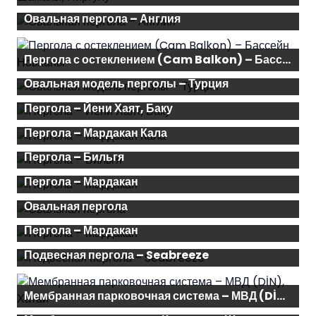
Овальная пергола – Англия
Пергола с остеклением (Cam Balkon) – Бассейн Новханы
Овальная модель перголы – Турция
Пергола – Йени Хаят, Баку
Пергола – Мардакан Кала
Пергола – Бильгя
Пергола – Мардакан
Овальная пергола
Пергола – Мардакан
Подвесная пергола – Seabreeze
Мембранная парковочная система – МВД (DİN), Хатаи