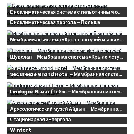
Биоклиматическая система с гильотинным остеклением
Биоклиматическая пергола – Польша
Мембранная система «Крыло летучей мыши» для Абшеронского торгового центра
Шувелан – Мембранная система «Крыло летучей мыши»
SeaBreeze Grand Hotel – Мембранная система «Крыло летучей мыши» для детского бассейна
Lindegaz Измит / Гебзе – Мембранная система «Крыло летучей мыши»
Археологический музей Айдын – Мембранная система «крыло летучей мыши»
Стационарная Z-пергола
Wintent