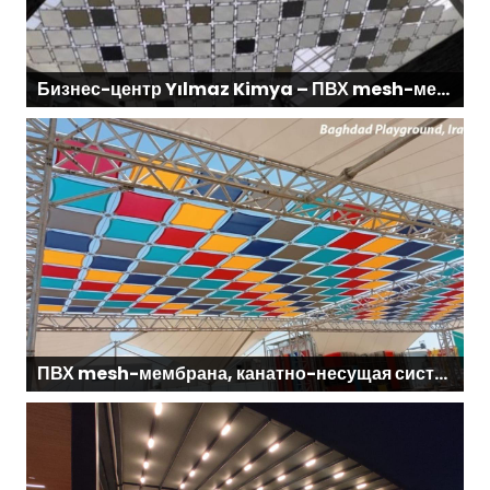
Бизнес-центр Yılmaz Kimya – ПВХ mesh-мембрана и канатно-несущая система
ПВХ mesh-мембрана, канатно-несущая система – Детская игровая площадка Багдада, Ирак