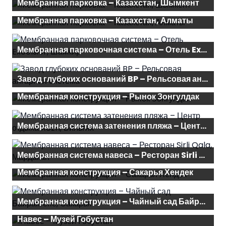
Мембранная парковка – Казахстан, Шымкент
Мембранная парковка – Казахстан, Алматы
Мембранная парковочная система – Отель Excelsior, Шамкир
Завод глубоких оснований BP – Рельсовая ангарная система
Мембранная конструкция – Рынок Зонгулдак
Мембранная система затенения пляжа – Центр отдыха Xəzri, Бильгях
Мембранная система навеса – Ресторан Sirli Qala, Мардакан
Мембранная конструкция – Сакарья Хендек
Мембранная конструкция – Чайный сад Байрактепе, Сакарья
Навес – Музей Гобустан