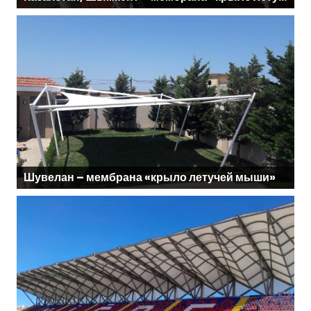
Шувелан – мембрана «крыло летучей мыши»