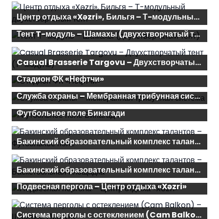
Центр отдыха «Xəzri», Бильгя – Т-модульный двухстворчатый тент
Тент T-модуль – Шамахы (двухстворчатый тент)
Casual Brasserie Targovu – Двухстворчатый тент (T-модуль)
Стадион ФК «Нефтчи»
Служба охраны – Мембранная трибунная система
Футбольное поле Бинагади
Бакинский образовательный комплекс талантов – Футбольное поле
Бакинский образовательный комплекс талантов – Баскетбольная площадка
Подвесная пергола – Центр отдыха «Xəzri»
Система перголы с остеклением (Cam Balkon) – Шамахы, Пиргулу