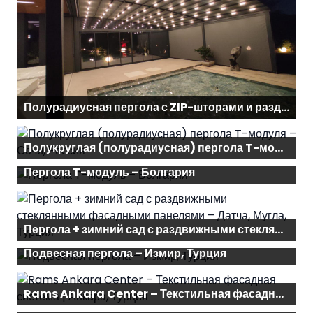
Полурадиусная пергола с ZIP-шторами и раздвижным стеклом с центральным соединением – Измир, Турция
Полукруглая (полурадиусная) пергола T-модуля – Сочи, Россия
Пергола T-модуль – Болгария
Пергола + зимний сад с раздвижными стеклянными фасадными панелями – Датча, Мугла, Турция
Подвесная пергола – Измир, Турция
Rams Ankara Center – Текстильная фасадная система | Анкара, Турция