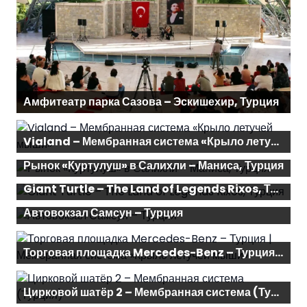
Амфитеатр парка Сазова – Эскишехир, Турция
Vialand – Мембранная система «Крыло летучей мыши»
Рынок «Куртулуш» в Салихли – Маниса, Турция
Giant Turtle – The Land of Legends Rixos, Турция
Автовокзал Самсун – Турция
Торговая площадка Mercedes-Benz – Турция | Мембранная система «Крыло летучей мыши»
Цирковой шатёр 2 – Мембранная система (Турция)