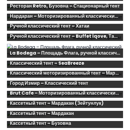
Ресторан Retro, Бузовна – Стационарный тент
Нардаран – Моторизированный классический тент
Ручной классический тент – Хатаи
Ручной классический тент – Buffet İqove, Тарговы
La Bodega – Площадь Флага, ручной классический тент
Классический тент – SeaBreeze
Классический моторизированный тент – Мардакан
Город Измир – Классический тент
Brut Cafe – Моторизированный классический тент
Кассетный тент – Мардакан (Зейтунлук)
Кассетный тент – Мардакан
Кассетный тент – Бузовна