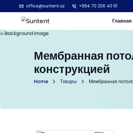
office@suntent.az
+994 70 206 40 61
Главная
Мембранная пото
конструкцией
Home
Товары
Мембранная потоло