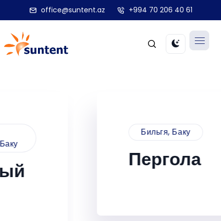
office@suntent.az
+994 70 206 40 61
Бильгя, Баку
Пергола