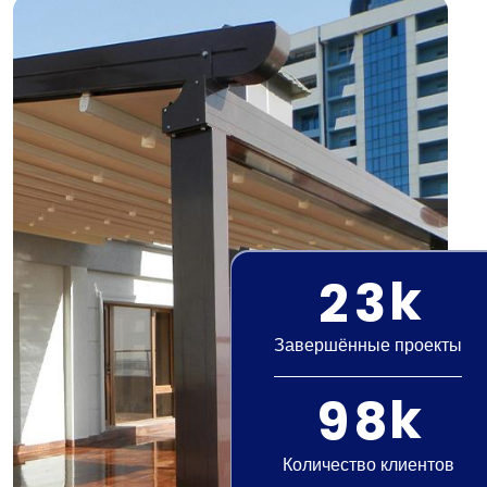
k
2
3
Завершённые проекты
k
9
8
Количество клиентов