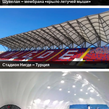
Шувелан – мембрана «крыло летучей мыши»
Стадион Нигде – Турция