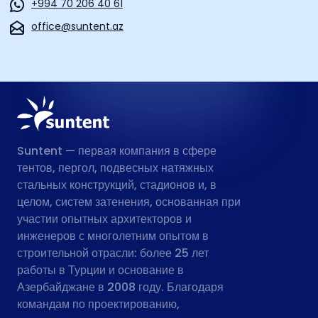
+994 70 206 40 61
office@suntent.az
Suntent — первая компания в сфере
тентов, пергол, подвесных натяжных
стальных конструкций, стадионов и, в
целом, систем затенения, основанная при
участии опытных архитекторов и
инженеров с многолетним опытом в
строительной отрасли: более 25 лет
работы в Турции и основание в
Азербайджане в 2008 году. Благодаря
командам по проектированию,