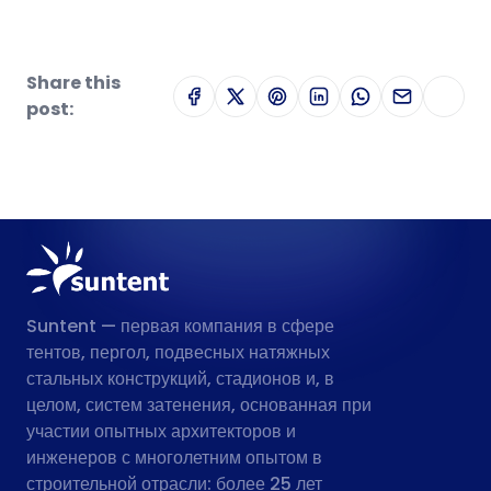
Share this
post:
Suntent — первая компания в сфере
тентов, пергол, подвесных натяжных
стальных конструкций, стадионов и, в
целом, систем затенения, основанная при
участии опытных архитекторов и
инженеров с многолетним опытом в
строительной отрасли: более 25 лет