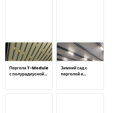
Пергола T-Module
Зимний сад с
с полурадиусной
перголой и
формой
раздвижными
стеклянными
фасадными
панелями