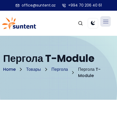
office@suntent.az
+994 70 206 40 61
Пергола T-Module
Home
Товары
Пергола
Пергола T-
Module