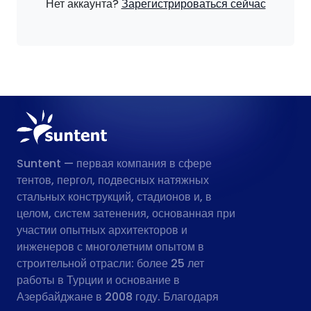
Нет аккаунта?
Зарегистрироваться сейчас
Suntent — первая компания в сфере
тентов, пергол, подвесных натяжных
стальных конструкций, стадионов и, в
целом, систем затенения, основанная при
участии опытных архитекторов и
инженеров с многолетним опытом в
строительной отрасли: более 25 лет
работы в Турции и основание в
Азербайджане в 2008 году. Благодаря