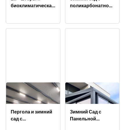
биоклиматическая
поликарбонатной
пергола
крышей и
раздвижными
стеклянными
панелями
Пергола и зимний
Зимний Сад с
сад с
Панельной
раздвижными
Крышей и