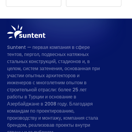
стеклянными
Раздвижным
фасадными
Остеклением
панелями
Suntent — первая компания в сфере
тентов, пергол, подвесных натяжных
стальных конструкций, стадионов и, в
целом, систем затенения, основанная при
участии опытных архитекторов и
инженеров с многолетним опытом в
строительной отрасли: более 25 лет
работы в Турции и основание в
Азербайджане в 2008 году. Благодаря
командам по проектированию,
производству и монтажу, компания стала
брендом, реализовав проекты внутри