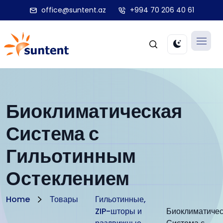
office@suntent.az
+994 70 206 40 61
Биоклиматическая
Система с
Гильотинным
Остеклением
Home
Товары
Гильотинные,
ZIP-шторы и
Биоклиматичес