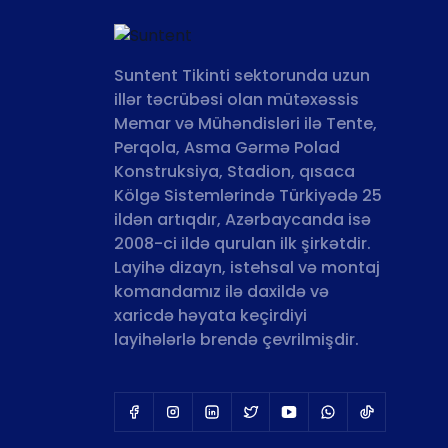
Suntent Tikinti sektorunda uzun
illər təcrübəsi olan mütəxəssis
Memar və Mühəndisləri ilə Tente,
Perqola, Asma Gərmə Polad
Konstruksiya, Stadion, qısaca
Kölgə Sistemlərində Türkiyədə 25
ildən artıqdır, Azərbaycanda isə
2008-ci ildə qurulan ilk şirkətdir.
Layihə dizayn, istehsal və montaj
komandamız ilə daxildə və
xaricdə həyata keçirdiyi
layihələrlə brendə çevrilmişdir.