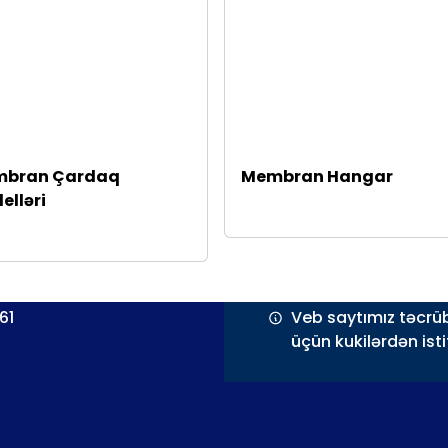
bran Çardaq
Membran Hangar
elləri
61
Veb saytımız təcrü
üçün kukilərdən isti