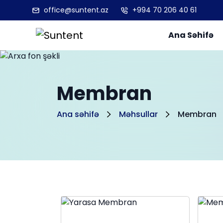
office@suntent.az
+994 70 206 40 61
Ana Səhifə
Membran
Ana səhifə
Məhsullar
Membran