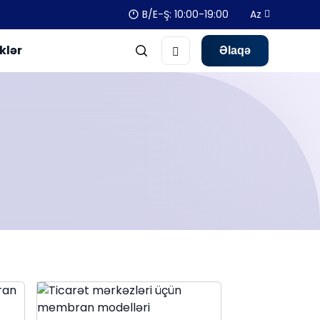
B/E-Ş: 10:00-19:00
Az
klər
Əlaqə