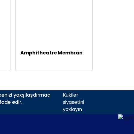
Amphitheatre Membran
bənizi yaxşılaşdırmaq
Kukilər
fadə edir.
siyasətini
yoxlayın